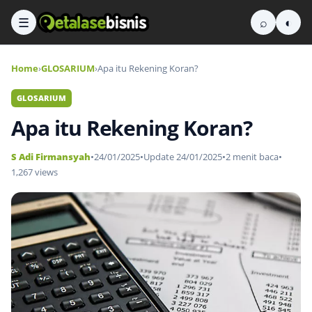
☰
⌕
◐
Home
›
GLOSARIUM
›
Apa itu Rekening Koran?
GLOSARIUM
Apa itu Rekening Koran?
S Adi Firmansyah
•
24/01/2025
•
Update 24/01/2025
•
2 menit baca
•
1,267 views