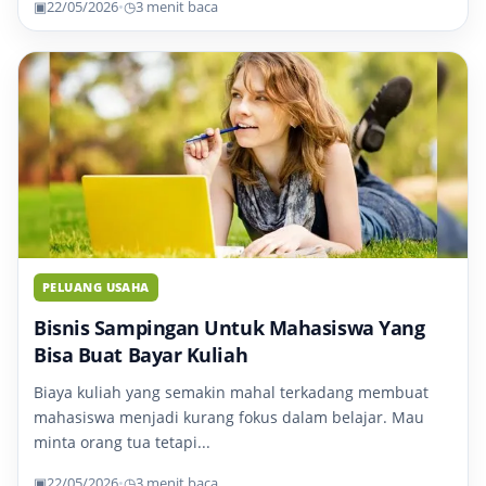
▣
22/05/2026
•
◷
3 menit baca
PELUANG USAHA
Bisnis Sampingan Untuk Mahasiswa Yang
Bisa Buat Bayar Kuliah
Biaya kuliah yang semakin mahal terkadang membuat
mahasiswa menjadi kurang fokus dalam belajar. Mau
minta orang tua tetapi...
▣
22/05/2026
•
◷
3 menit baca