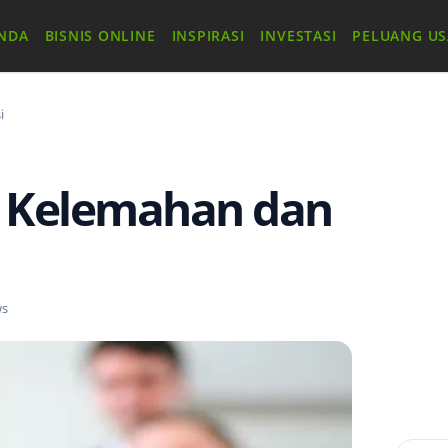
NDA
BISNIS ONLINE
INSPIRASI
INVESTASI
PELUANG U
i
, Kelemahan dan
ws