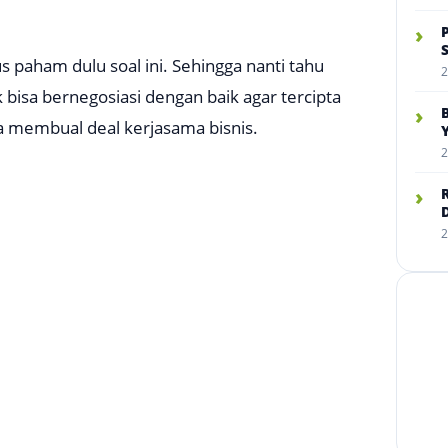
›
s paham dulu soal ini. Sehingga nanti tahu
2
 bisa bernegosiasi dengan baik agar tercipta
›
isa membual
deal
kerjasama bisnis.
2
›
2