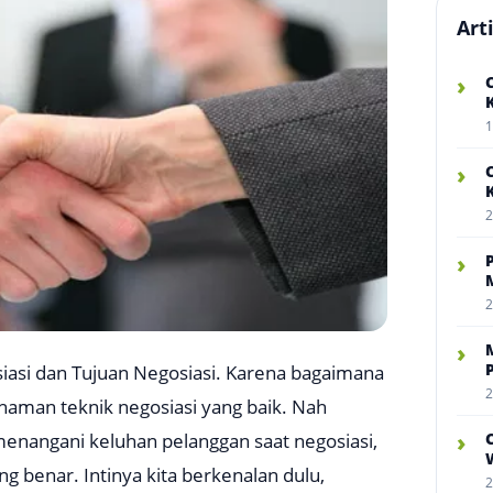
Art
›
1
›
2
›
2
›
gosiasi dan Tujuan Negosiasi. Karena bagaimana
2
haman teknik negosiasi yang baik. Nah
›
enangani keluhan pelanggan saat negosiasi,
W
ng benar. Intinya kita berkenalan dulu,
2