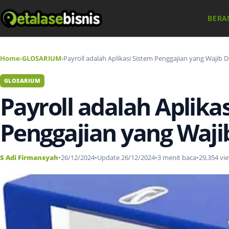
BERA
Home
›
GLOSARIUM
›
Payroll adalah Aplikasi Sistem Penggajian yang Wajib Di
GLOSARIUM
Payroll adalah Aplika
Penggajian yang Wajib
S Adi Firmansyah
•
26/12/2024
•
Update 26/12/2024
•
3 menit baca
•
29,354 vi