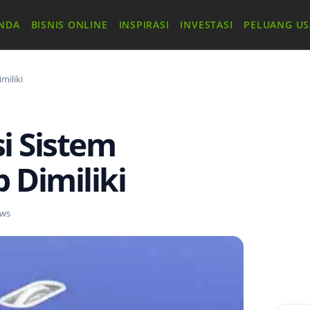
NDA
BISNIS ONLINE
INSPIRASI
INVESTASI
PELUANG U
miliki
si Sistem
 Dimiliki
ews