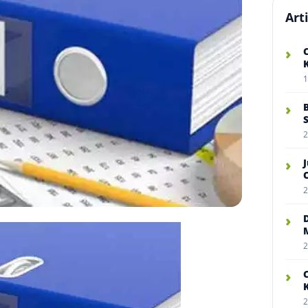
Art
›
1
›
2
›
2
›
2
›
2