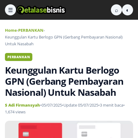
☰
⌕
◐
Home
›
PERBANKAN
›
Keunggulan Kartu Berlogo GPN (Gerbang Pembayaran Nasional)
Untuk Nasabah
PERBANKAN
Keunggulan Kartu Berlogo
GPN (Gerbang Pembayaran
Nasional) Untuk Nasabah
S Adi Firmansyah
•
05/07/2025
•
Update 05/07/2025
•
3 menit baca
•
1,674 views