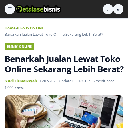
☰
⌕
◐
Home
›
BISNIS ONLINE
›
Benarkah Jualan Lewat Toko Online Sekarang Lebih Berat?
BISNIS ONLINE
Benarkah Jualan Lewat Toko
Online Sekarang Lebih Berat?
S Adi Firmansyah
•
05/07/2025
•
Update 05/07/2025
•
5 menit baca
•
1,444 views