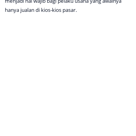
menjadi hal wajib bagi pelaku usaha yang awalnya
hanya jualan di kios-kios pasar.