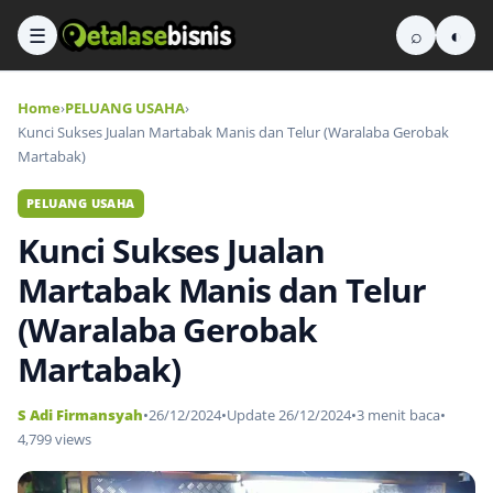
☰
⌕
◐
Home
›
PELUANG USAHA
›
Kunci Sukses Jualan Martabak Manis dan Telur (Waralaba Gerobak
Martabak)
PELUANG USAHA
Kunci Sukses Jualan
Martabak Manis dan Telur
(Waralaba Gerobak
Martabak)
S Adi Firmansyah
•
26/12/2024
•
Update 26/12/2024
•
3 menit baca
•
4,799 views