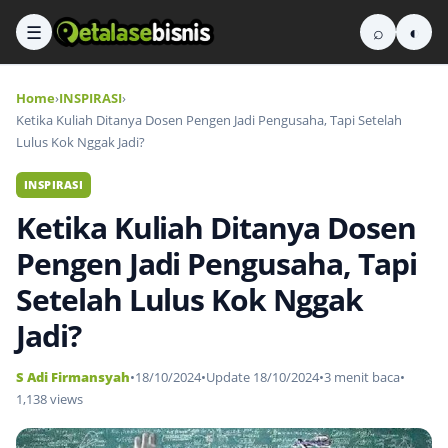
☰
⌕
◐
Home
›
INSPIRASI
›
Ketika Kuliah Ditanya Dosen Pengen Jadi Pengusaha, Tapi Setelah
Lulus Kok Nggak Jadi?
INSPIRASI
Ketika Kuliah Ditanya Dosen
Pengen Jadi Pengusaha, Tapi
Setelah Lulus Kok Nggak
Jadi?
S Adi Firmansyah
•
18/10/2024
•
Update 18/10/2024
•
3 menit baca
•
1,138 views