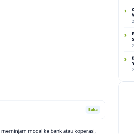
›
W
2
›
2
›
2
Buka
t meminjam modal ke bank atau koperasi,