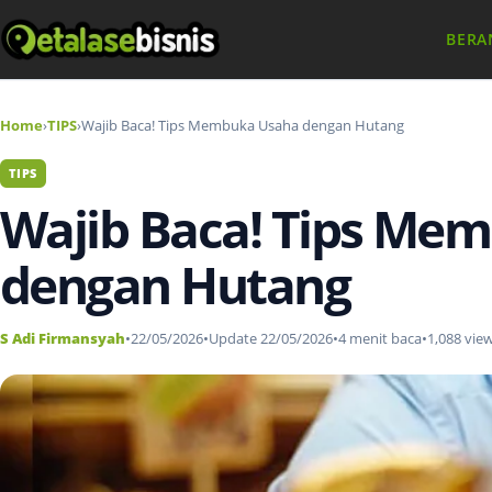
BERA
Home
›
TIPS
›
Wajib Baca! Tips Membuka Usaha dengan Hutang
TIPS
Wajib Baca! Tips Me
dengan Hutang
S Adi Firmansyah
•
22/05/2026
•
Update 22/05/2026
•
4 menit baca
•
1,088 vie