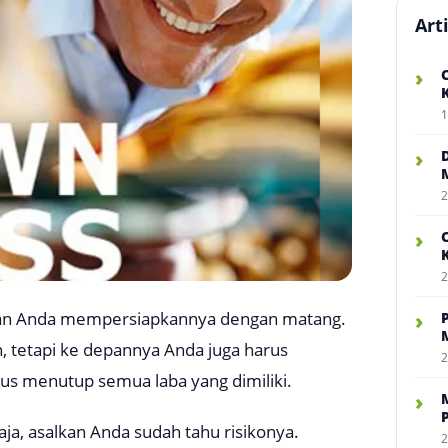
Art
›
1
›
2
›
2
ikan Anda mempersiapkannya dengan matang.
›
tetapi ke depannya Anda juga harus
2
rus menutup semua laba yang dimiliki.
›
a, asalkan Anda sudah tahu risikonya.
2