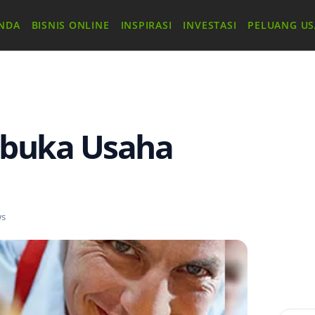
NDA
BISNIS ONLINE
INSPIRASI
INVESTASI
PELUANG U
mbuka Usaha
ws