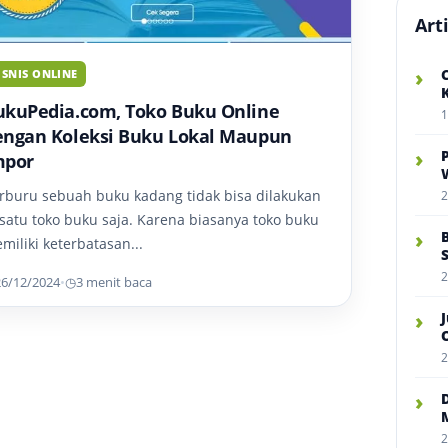
Art
›
ISNIS ONLINE
ukuPedia.com, Toko Buku Online
1
engan Koleksi Buku Lokal Maupun
›
mpor
rburu sebuah buku kadang tidak bisa dilakukan
2
 satu toko buku saja. Karena biasanya toko buku
›
miliki keterbatasan...
2
26/12/2024
•
◷
3 menit baca
›
2
›
2