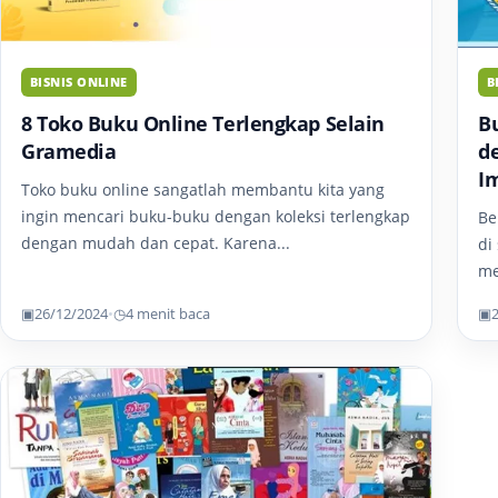
BISNIS ONLINE
B
8 Toko Buku Online Terlengkap Selain
B
Gramedia
d
I
Toko buku online sangatlah membantu kita yang
ingin mencari buku-buku dengan koleksi terlengkap
Be
dengan mudah dan cepat. Karena...
di
me
▣
26/12/2024
•
◷
4 menit baca
▣