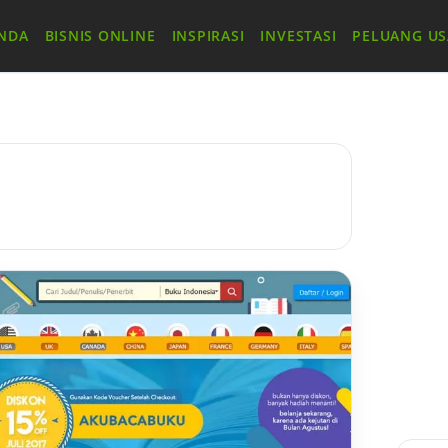
NDA
BISNIS ONLINE
INSPIRASI
INVESTASI
PELUANG U