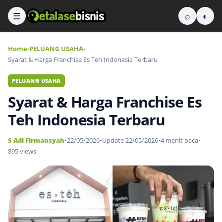
☰
⌕
◐
Home
›
PELUANG USAHA
›
Syarat & Harga Franchise Es Teh Indonesia Terbaru
PELUANG USAHA
Syarat & Harga Franchise Es
Teh Indonesia Terbaru
S Adi Firmansyah
•
22/05/2026
•
Update 22/05/2026
•
4 menit baca
•
895 views