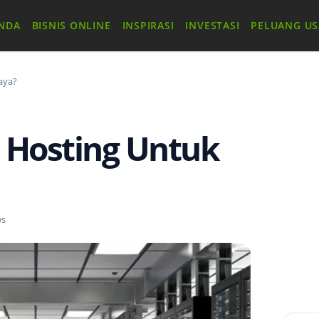
NDA
BISNIS ONLINE
INSPIRASI
INVESTASI
PELUANG U
aya?
 Hosting Untuk
ws