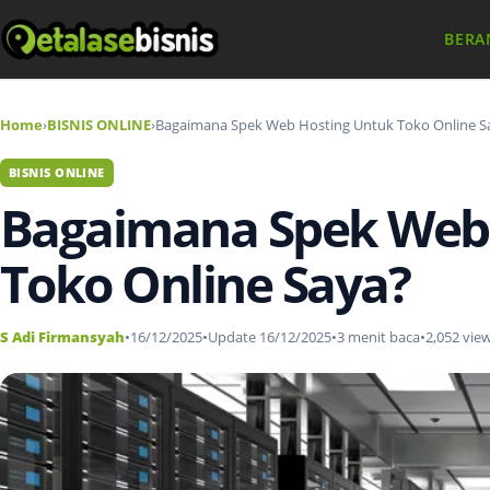
BERA
Home
›
BISNIS ONLINE
›
Bagaimana Spek Web Hosting Untuk Toko Online S
BISNIS ONLINE
Bagaimana Spek Web
Toko Online Saya?
S Adi Firmansyah
•
16/12/2025
•
Update 16/12/2025
•
3 menit baca
•
2,052 vie