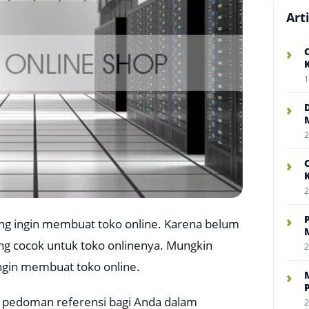
Art
›
1
›
2
›
2
›
ng ingin membuat toko online. Karena belum
ng cocok untuk toko onlinenya. Mungkin
2
ingin membuat toko online.
›
pa pedoman referensi bagi Anda dalam
2