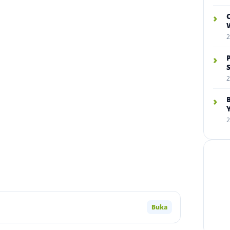
›
W
2
›
2
›
2
Buka