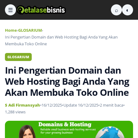
☰
⌕
◐
Home
›
GLOSARIUM
›
Ini Pengertian Domain dan Web Hosting Bagi Anda Yang Akan
Membuka Toko Online
GLOSARIUM
Ini Pengertian Domain dan
Web Hosting Bagi Anda Yang
Akan Membuka Toko Online
S Adi Firmansyah
•
16/12/2025
•
Update 16/12/2025
•
2 menit baca
•
1,288 views