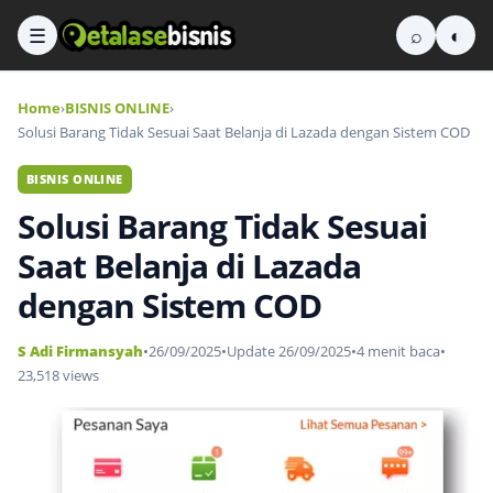
☰
⌕
◐
Home
›
BISNIS ONLINE
›
Solusi Barang Tidak Sesuai Saat Belanja di Lazada dengan Sistem COD
BISNIS ONLINE
Solusi Barang Tidak Sesuai
Saat Belanja di Lazada
dengan Sistem COD
S Adi Firmansyah
•
26/09/2025
•
Update 26/09/2025
•
4 menit baca
•
23,518 views