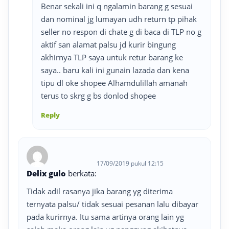
Benar sekali ini q ngalamin barang g sesuai
dan nominal jg lumayan udh return tp pihak
seller no respon di chate g di baca di TLP no g
aktif san alamat palsu jd kurir bingung
akhirnya TLP saya untuk retur barang ke
saya.. baru kali ini gunain lazada dan kena
tipu dl oke shopee Alhamdulillah amanah
terus to skrg g bs donlod shopee
Reply
17/09/2019 pukul 12:15
Delix gulo
berkata:
Tidak adil rasanya jika barang yg diterima
ternyata palsu/ tidak sesuai pesanan lalu dibayar
pada kurirnya. Itu sama artinya orang lain yg