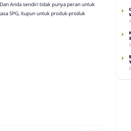
Dan Anda sendiri tidak punya peran untuk
›
sa SPG, itupun untuk produk-produk
W
2
›
2
›
2