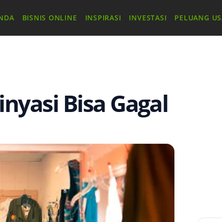
NDA
BISNIS ONLINE
INSPIRASI
INVESTASI
PELUANG U
nyasi Bisa Gagal