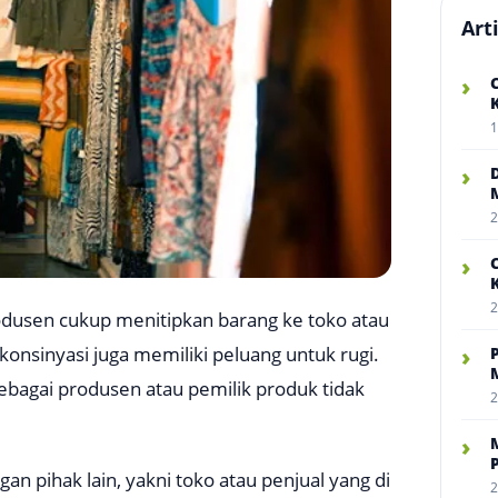
Art
›
1
›
2
›
2
rodusen cukup menitipkan barang ke toko atau
konsinyasi juga memiliki peluang untuk rugi.
›
sebagai produsen atau pemilik produk tidak
2
›
an pihak lain, yakni toko atau penjual yang di
2