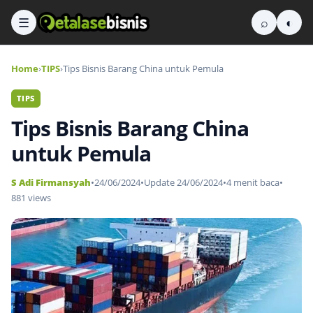
☰
⌕
◐
Home
›
TIPS
›
Tips Bisnis Barang China untuk Pemula
TIPS
Tips Bisnis Barang China
untuk Pemula
S Adi Firmansyah
•
24/06/2024
•
Update 24/06/2024
•
4 menit baca
•
881 views