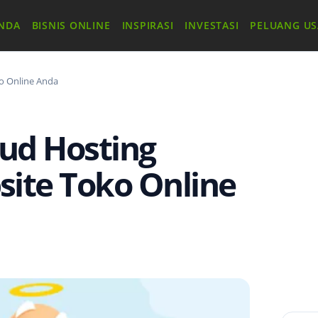
NDA
BISNIS ONLINE
INSPIRASI
INVESTASI
PELUANG U
o Online Anda
oud Hosting
ite Toko Online