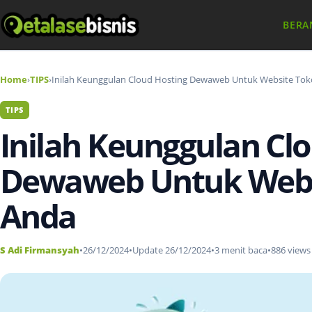
BERA
Home
›
TIPS
›
Inilah Keunggulan Cloud Hosting Dewaweb Untuk Website Tok
TIPS
Inilah Keunggulan Cl
Dewaweb Untuk Webs
Anda
S Adi Firmansyah
•
26/12/2024
•
Update 26/12/2024
•
3 menit baca
•
886 views