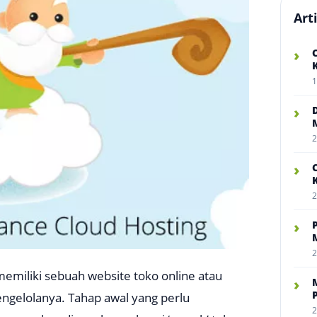
Art
›
1
›
2
›
2
›
2
miliki sebuah website toko online atau
›
ngelolanya. Tahap awal yang perlu
2