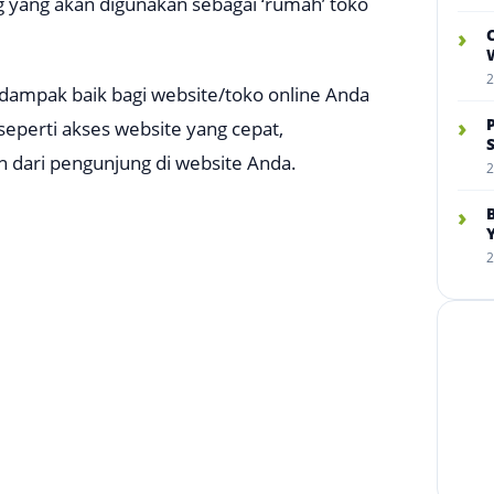
 yang akan digunakan sebagai ‘rumah’ toko
›
W
2
erdampak baik bagi website/toko online Anda
›
eperti akses website yang cepat,
 dari pengunjung di website Anda.
2
›
2