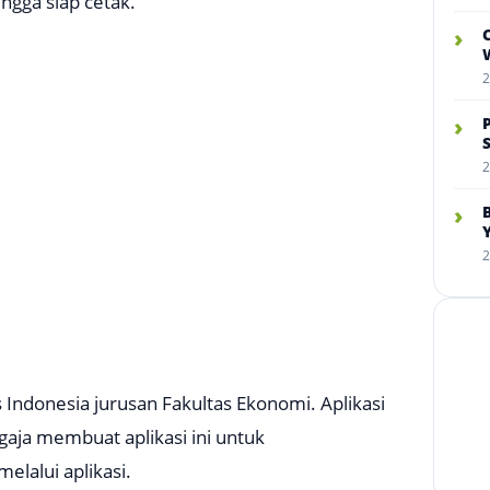
gga siap cetak.
›
W
2
›
2
›
2
 Indonesia jurusan Fakultas Ekonomi. Aplikasi
gaja membuat aplikasi ini untuk
lalui aplikasi.