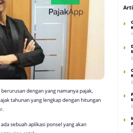
Art
›
1
›
2
›
2
h berurusan dengan yang namanya pajak,
›
Pajak tahunan yang lengkap dengan hitungan
2
r.
›
 ada sebuah aplikasi ponsel yang akan
2