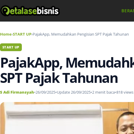
BERA
Home
›
START UP
›
PajakApp, Memudahkan Pengisian SPT Pajak Tahunan
START UP
PajakApp, Memudahk
SPT Pajak Tahunan
S Adi Firmansyah
•
26/09/2025
•
Update 26/09/2025
•
2 menit baca
•
818 views