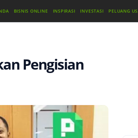
NDA
BISNIS ONLINE
INSPIRASI
INVESTASI
PELUANG U
an Pengisian