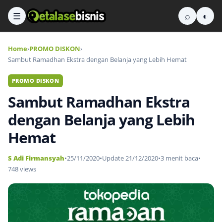
☰
⌕
◐
Home
›
PROMO DISKON
›
Sambut Ramadhan Ekstra dengan Belanja yang Lebih Hemat
PROMO DISKON
Sambut Ramadhan Ekstra
dengan Belanja yang Lebih
Hemat
S Adi Firmansyah
•
25/11/2020
•
Update 21/12/2020
•
3 menit baca
•
748 views