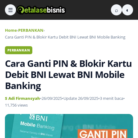
☰
⌕
◐
Home
›
PERBANKAN
›
Cara Ganti PIN & Blokir Kartu Debit BNI Lewat BNI Mobile Banking
PERBANKAN
Cara Ganti PIN & Blokir Kartu
Debit BNI Lewat BNI Mobile
Banking
S Adi Firmansyah
•
26/09/2025
•
Update 26/09/2025
•
3 menit baca
•
11,756 views