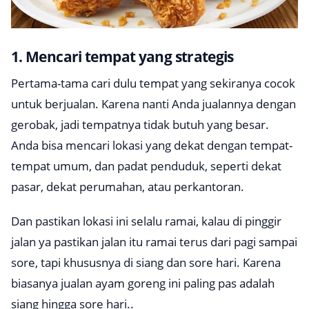
1. Mencari tempat yang strategis
Pertama-tama cari dulu tempat yang sekiranya cocok
untuk berjualan. Karena nanti Anda jualannya dengan
gerobak, jadi tempatnya tidak butuh yang besar.
Anda bisa mencari lokasi yang dekat dengan tempat-
tempat umum, dan padat penduduk, seperti dekat
pasar, dekat perumahan, atau perkantoran.
Dan pastikan lokasi ini selalu ramai, kalau di pinggir
jalan ya pastikan jalan itu ramai terus dari pagi sampai
sore, tapi khususnya di siang dan sore hari. Karena
biasanya jualan ayam goreng ini paling pas adalah
siang hingga sore hari..