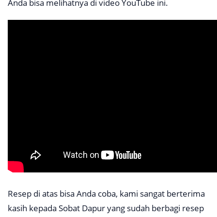
Anda bisa melihatnya di video
YouTube
ini.
Resep di atas bisa Anda coba, kami sangat berterima
kasih kepada Sobat Dapur yang sudah berbagi resep