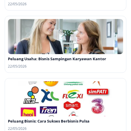
22/05/2026
Peluang Usaha: Bisnis Sampingan Karyawan Kantor
22/05/2026
Peluang Bisnis: Cara Sukses Berbisnis Pulsa
22/05/2026