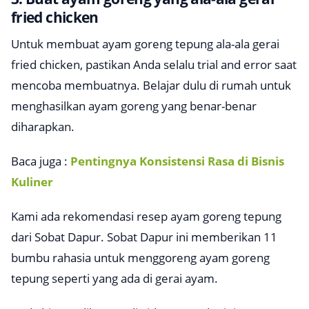
fried chicken
Untuk membuat ayam goreng tepung
ala-ala
gerai
fried chicken, pastikan Anda selalu
trial and error
saat
mencoba membuatnya. Belajar dulu di rumah untuk
menghasilkan ayam goreng yang benar-benar
diharapkan.
Baca juga :
Pentingnya Konsistensi Rasa di Bisnis
Kuliner
Kami ada rekomendasi resep ayam goreng tepung
dari Sobat Dapur. Sobat Dapur ini memberikan 11
bumbu rahasia untuk menggoreng ayam goreng
tepung seperti yang ada di gerai ayam.