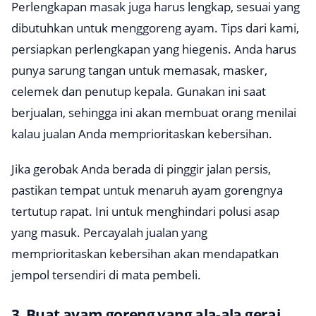
Perlengkapan masak juga harus lengkap, sesuai yang
dibutuhkan untuk menggoreng ayam. Tips dari kami,
persiapkan perlengkapan yang hiegenis. Anda harus
punya sarung tangan untuk memasak, masker,
celemek dan penutup kepala. Gunakan ini saat
berjualan, sehingga ini akan membuat orang menilai
kalau jualan Anda memprioritaskan kebersihan.
Jika gerobak Anda berada di pinggir jalan persis,
pastikan tempat untuk menaruh ayam gorengnya
tertutup rapat. Ini untuk menghindari polusi asap
yang masuk. Percayalah jualan yang
memprioritaskan kebersihan akan mendapatkan
jempol tersendiri di mata pembeli.
3. Buat ayam goreng yang
ala-ala
gerai