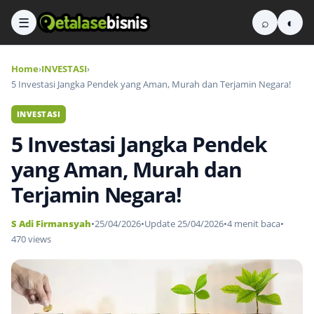
☰
⌕
◐
Home
›
INVESTASI
›
5 Investasi Jangka Pendek yang Aman, Murah dan Terjamin Negara!
INVESTASI
5 Investasi Jangka Pendek
yang Aman, Murah dan
Terjamin Negara!
S Adi Firmansyah
•
25/04/2026
•
Update 25/04/2026
•
4 menit baca
•
470 views