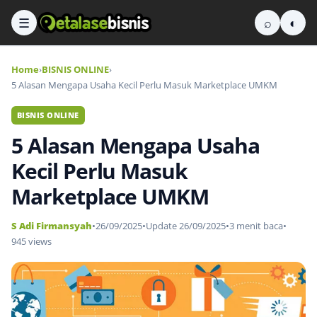
☰
⌕
◐
Home
›
BISNIS ONLINE
›
5 Alasan Mengapa Usaha Kecil Perlu Masuk Marketplace UMKM
BISNIS ONLINE
5 Alasan Mengapa Usaha
Kecil Perlu Masuk
Marketplace UMKM
S Adi Firmansyah
•
26/09/2025
•
Update 26/09/2025
•
3 menit baca
•
945 views