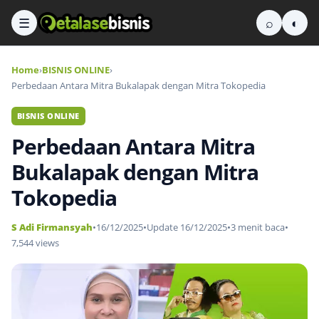
☰
⌕
◐
Home
›
BISNIS ONLINE
›
Perbedaan Antara Mitra Bukalapak dengan Mitra Tokopedia
BISNIS ONLINE
Perbedaan Antara Mitra
Bukalapak dengan Mitra
Tokopedia
S Adi Firmansyah
•
16/12/2025
•
Update 16/12/2025
•
3 menit baca
•
7,544 views