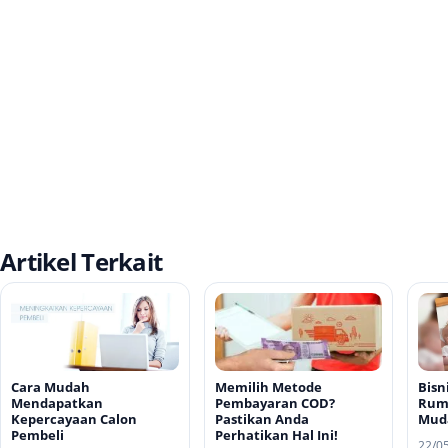
Artikel Terkait
Cara Mudah
Memilih Metode
Bisn
Mendapatkan
Pembayaran COD?
Rum
Kepercayaan Calon
Pastikan Anda
Mud
Pembeli
Perhatikan Hal Ini!
22/0