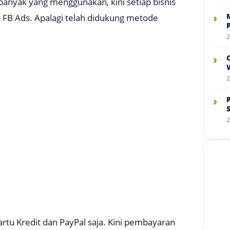
anyak yang menggunakan, kini setiap bisnis
›
 FB Ads. Apalagi telah didukung metode
2
›
W
2
›
2
tu Kredit dan PayPal saja. Kini pembayaran