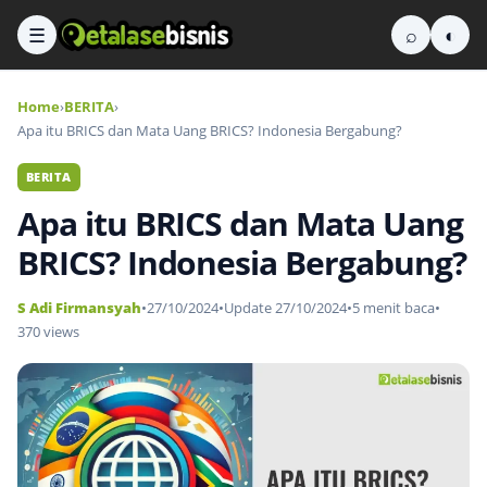
☰
⌕
◐
Home
›
BERITA
›
Apa itu BRICS dan Mata Uang BRICS? Indonesia Bergabung?
BERITA
Apa itu BRICS dan Mata Uang
BRICS? Indonesia Bergabung?
S Adi Firmansyah
•
27/10/2024
•
Update 27/10/2024
•
5 menit baca
•
370 views