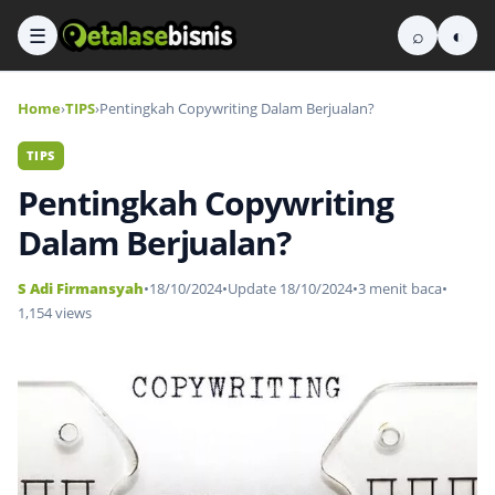
☰
⌕
◐
Home
›
TIPS
›
Pentingkah Copywriting Dalam Berjualan?
TIPS
Pentingkah Copywriting
Dalam Berjualan?
S Adi Firmansyah
•
18/10/2024
•
Update 18/10/2024
•
3 menit baca
•
1,154 views