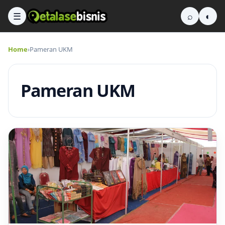
☰
⌕
◐
Home
›
Pameran UKM
Pameran UKM