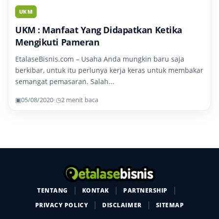
UKM
UKM : Manfaat Yang Didapatkan Ketika
Mengikuti Pameran
EtalaseBisnis.com – Usaha Anda mungkin baru saja
berkibar, untuk itu perlunya kerja keras untuk membakar
semangat pemasaran. Salah...
▣
05/08/2020
•
◷
2 menit baca
TENTANG
KONTAK
PARTNERSHIP
PRIVACY POLICY
DISCLAIMER
SITEMAP