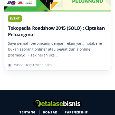
EVENT
Tokopedia Roadshow 2015 (SOLO) : Ciptakan
Peluangmu!
Saya pernah berbincang dengan rekan yang notabene
bukan seorang onliner atau pegiat dunia online
(sosmed,dll). Tak heran jika...
▣
19/08/2020
•
◷
3 menit baca
TENTANG
KONTAK
PARTNERSHIP