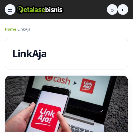
☰
⌕
◐
Home
›
LinkAja
LinkAja