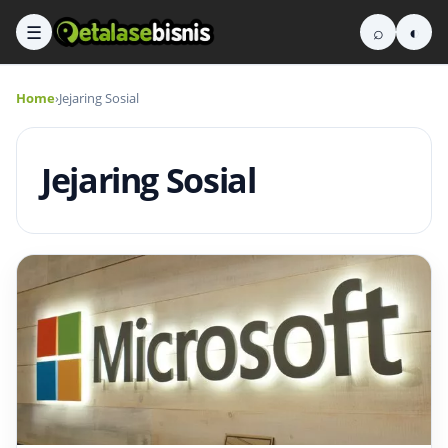
☰
⌕
◐
Home
›
Jejaring Sosial
Jejaring Sosial