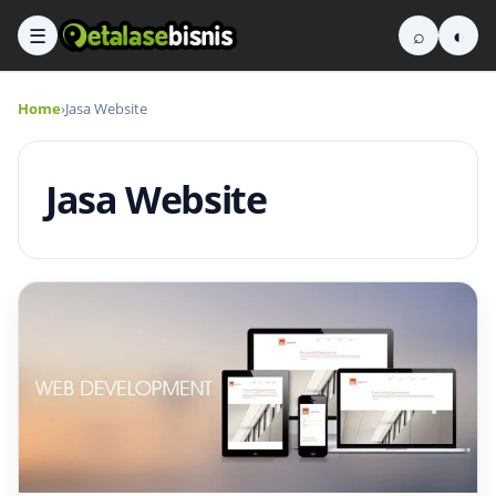
☰
⌕
◐
Home
›
Jasa Website
Jasa Website