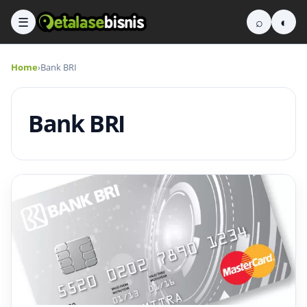
☰
⌕
◐
Home
›
Bank BRI
Bank BRI