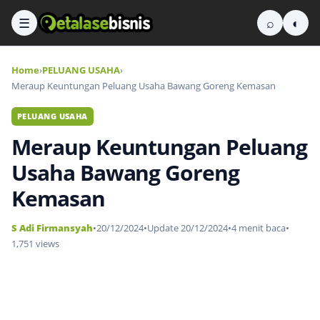
☰
⌕
◐
Home
›
PELUANG USAHA
›
Meraup Keuntungan Peluang Usaha Bawang Goreng Kemasan
PELUANG USAHA
Meraup Keuntungan Peluang
Usaha Bawang Goreng
Kemasan
S Adi Firmansyah
•
20/12/2024
•
Update 20/12/2024
•
4 menit baca
•
1,751 views