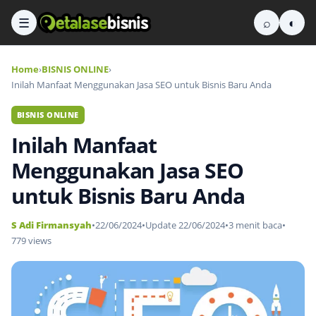
☰
⌕
◐
Home
›
BISNIS ONLINE
›
Inilah Manfaat Menggunakan Jasa SEO untuk Bisnis Baru Anda
BISNIS ONLINE
Inilah Manfaat
Menggunakan Jasa SEO
untuk Bisnis Baru Anda
S Adi Firmansyah
•
22/06/2024
•
Update 22/06/2024
•
3 menit baca
•
779 views