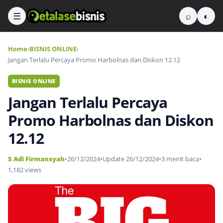
☰
⌕
◐
Home
›
BISNIS ONLINE
›
Jangan Terlalu Percaya Promo Harbolnas dan Diskon 12.12
BISNIS ONLINE
Jangan Terlalu Percaya
Promo Harbolnas dan Diskon
12.12
S Adi Firmansyah
•
26/12/2024
•
Update 26/12/2024
•
3 menit baca
•
1,182 views