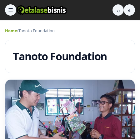
☰
⌕
◐
Home
›
Tanoto Foundation
Tanoto Foundation