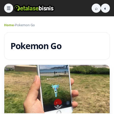
☰
⌕
◐
Home
›
Pokemon Go
Pokemon Go