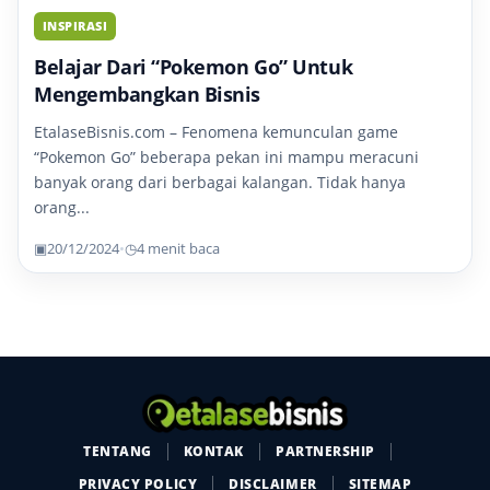
INSPIRASI
Belajar Dari “Pokemon Go” Untuk
Mengembangkan Bisnis
EtalaseBisnis.com – Fenomena kemunculan game
“Pokemon Go” beberapa pekan ini mampu meracuni
banyak orang dari berbagai kalangan. Tidak hanya
orang...
▣
20/12/2024
•
◷
4 menit baca
TENTANG
KONTAK
PARTNERSHIP
PRIVACY POLICY
DISCLAIMER
SITEMAP