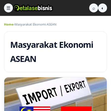
☰
⌕
◐
Home
›
Masyarakat Ekonomi ASEAN
Masyarakat Ekonomi
ASEAN