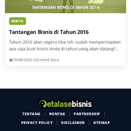
BERITA
Tantangan Bisnis di Tahun 2016
Tahun 2016 akan segera tiba nih, sudah mempersiapkan
apa saja buat bisnis Anda di tahun yang akan datang?...
▣
19/08/2020
•
◷
3 menit baca
TENTANG
KONTAK
PARTNERSHIP
PRIVACY POLICY
DISCLAIMER
SITEMAP