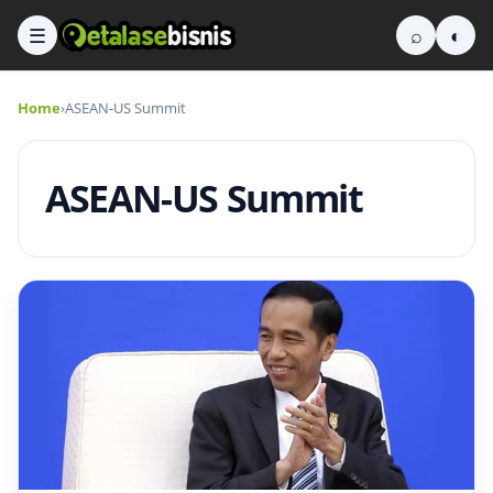
☰
⌕
◐
Home
›
ASEAN-US Summit
ASEAN-US Summit