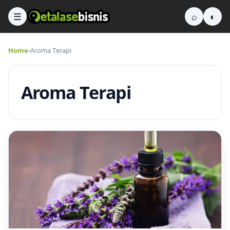
☰
⌕
◐
Home
›
Aroma Terapi
Aroma Terapi