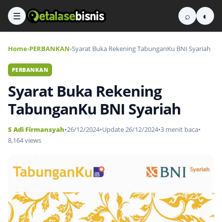
☰
⌕
◐
Home
›
PERBANKAN
›
Syarat Buka Rekening TabunganKu BNI Syariah
PERBANKAN
Syarat Buka Rekening
TabunganKu BNI Syariah
S Adi Firmansyah
•
26/12/2024
•
Update 26/12/2024
•
3 menit baca
•
8,164 views