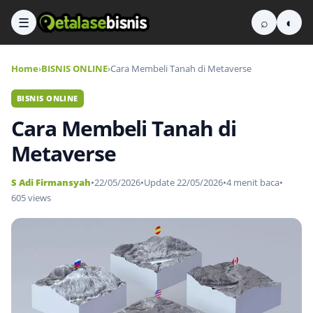
☰
⌕
◐
Home
›
BISNIS ONLINE
›
Cara Membeli Tanah di Metaverse
BISNIS ONLINE
Cara Membeli Tanah di
Metaverse
S Adi Firmansyah
•
22/05/2026
•
Update 22/05/2026
•
4 menit baca
•
605 views