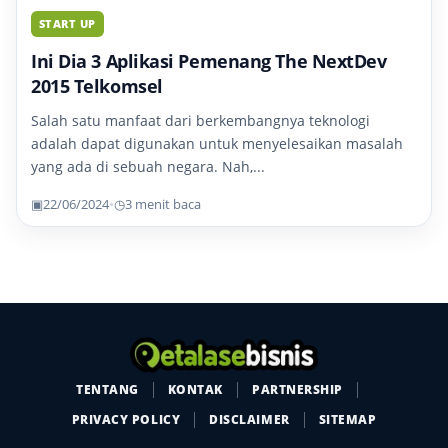
START UP
Ini Dia 3 Aplikasi Pemenang The NextDev
2015 Telkomsel
Salah satu manfaat dari berkembangnya teknologi
adalah dapat digunakan untuk menyelesaikan masalah
yang ada di sebuah negara. Nah,...
▣
22/06/2024
•
◷
3 menit baca
TENTANG
KONTAK
PARTNERSHIP
PRIVACY POLICY
DISCLAIMER
SITEMAP