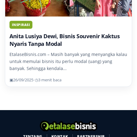
INSPIRASI
Anita Lusiya Dewi, Bisnis Souvenir Kaktus
Nyaris Tanpa Modal
EtalaseBisnis.com – Masih banyak yang menyangka kalau
untuk memulai bisnis itu perlu modal (uang) yang
banyak. Sehingga kendala...
▣
26/09/2025
•
◷
3 menit baca
TENTANG
KONTAK
PARTNERSHIP