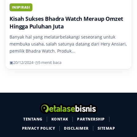
INSPIRASI
Kisah Sukses Bhadra Watch Meraup Omzet
Hingga Puluhan Juta
Banyak hal yang melatarbelakangi seseorang untuk
membuka usaha, salah satunya datang dari Hery Ansiari,
pemilik Bhadra Watch. Produk...
▣
20/12/2024
•
◷
5 menit baca
TENTANG
KONTAK
PARTNERSHIP
PRIVACY POLICY
DISCLAIMER
SITEMAP