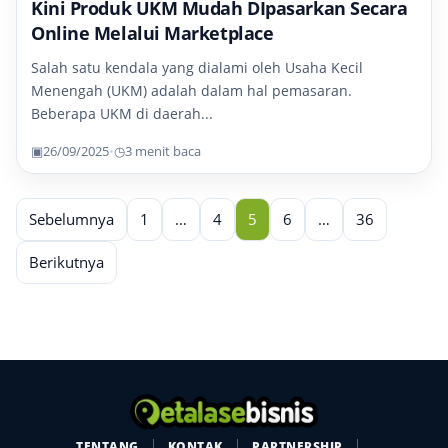
Kini Produk UKM Mudah DIpasarkan Secara
Online Melalui Marketplace
Salah satu kendala yang dialami oleh Usaha Kecil
Menengah (UKM) adalah dalam hal pemasaran.
Beberapa UKM di daerah...
▣
26/09/2025
•
◷
3 menit baca
Sebelumnya
1
…
4
5
6
…
36
Berikutnya
TENTANG
KONTAK
PARTNERSHIP