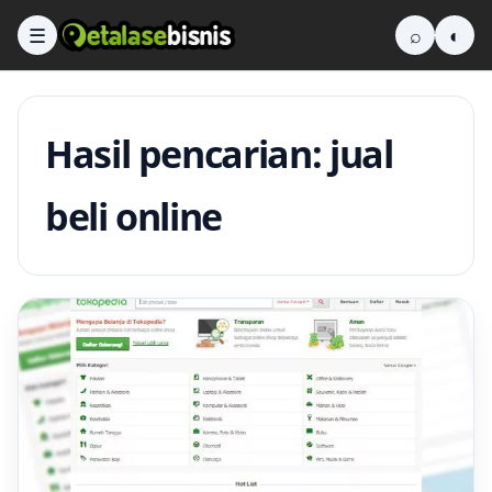
☰
⌕
◐
Hasil pencarian: jual
beli online