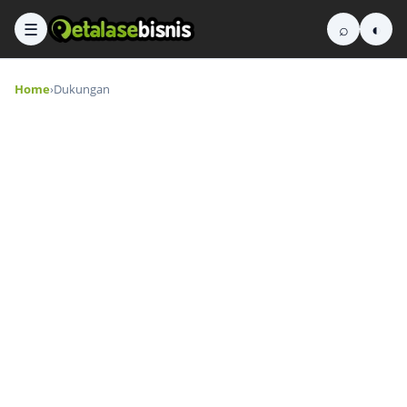
☰
⌕
◐
Home
›
Dukungan